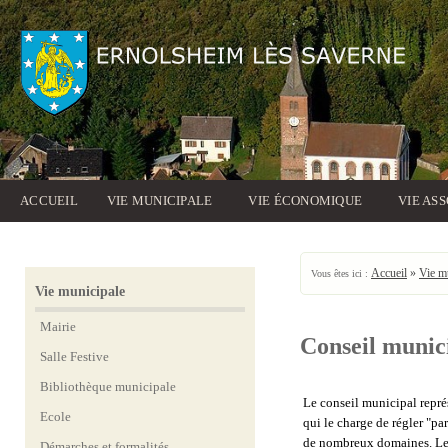
ACCUEIL
VIE MUNICIPALE
VIE ÉCONOMIQUE
VIE AS
Accueil
»
Vie m
Vous êtes ici :
Vie municipale
Mairie
Conseil munic
Salle Festive
Bibliothèque municipale
Le conseil municipal repré
Ecole
qui le charge de régler "pa
de nombreux domaines. Le c
Démarches et formalités