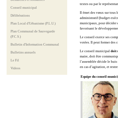
textes ou par le représentan
Conseil municipal
Il émet des vœux sur tous l
Délibérations
administratif (budget exécu
municipaux, pour décider d
Plan Local d'Urbanisme (P.L.U.)
favorisant le développem
Plan Communal de Sauvegarde
(P.C.S.)
Le conseil exerce ses com
votées. Il peut former des
Bulletin d'Information Communal
Le conseil municipal
doit 
Bulletins annuels
maire, doit être communiqué
Le Fil
l’assemblée décide le huis
en cas d’agitation, et restr
Videos
Equipe du conseil munici