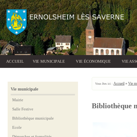
ACCUEIL
VIE MUNICIPALE
VIE ÉCONOMIQUE
VIE AS
Accueil
»
Vie m
Vous êtes ici :
Vie municipale
Mairie
Bibliothèque 
Salle Festive
Bibliothèque municipale
Ecole
Démarches et formalités