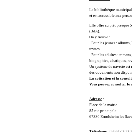
La bibliothèque municipal
et est accessible aux perso
Elle offre au prêt presque 
(BdA).
On y trouve :
- Pour les jeunes : albums,
revues.
- Pour les adultes : roman
biographies, alsatiques, re
Un système de navette est 
des documents non disponi
La cotisation et la consult
Vous pouvez consulter le c
Adresse
:
Place de la mairie
85 rue principale
67330 Ernolsheim les Sav
Téléphone
: 03.88.70.00.0