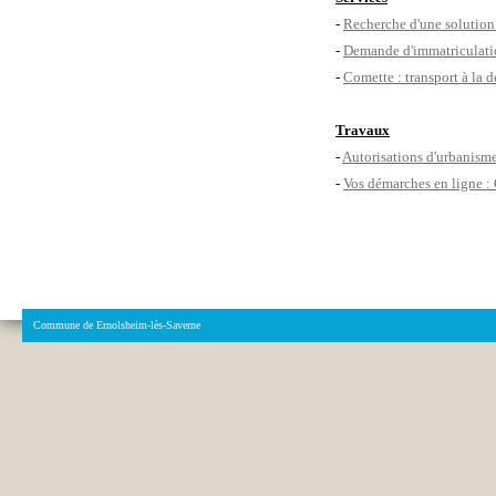
-
Recherche d'une solution 
-
Demande d'immatriculati
-
Comette : transport à la
Travaux
-
Autorisations d'urbanism
-
Vos démarches en ligne :
Commune de Ernolsheim-lès-Saverne