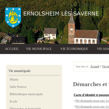
ACCUEIL
VIE MUNICIPALE
VIE ÉCONOMIQUE
VIE AS
Accueil
»
Vie m
Vous êtes ici :
Vie municipale
Mairie
Démarches et 
Salle Festive
Bibliothèque municipale
Carte d'identité et passep
-
Pré-demande pour une 1er
Ecole
-
Pré-demande pour une 1e
Démarches et formalités